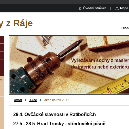
Úvodní stránka
Mapa 
 z Ráje
Hled
Vyřezávám sochy z masivn
do interiéru nebo exteriéru
Úvod
Akce
akce na rok 2017
29.4. Ovčácké slavnosti v Ratibořicích
27.5 - 28.5. Hrad Trosky - středověké písně