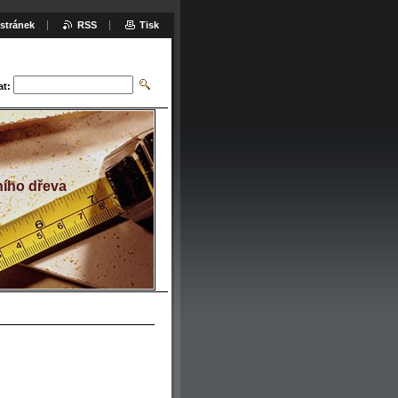
stránek
RSS
Tisk
at:
ího dřeva