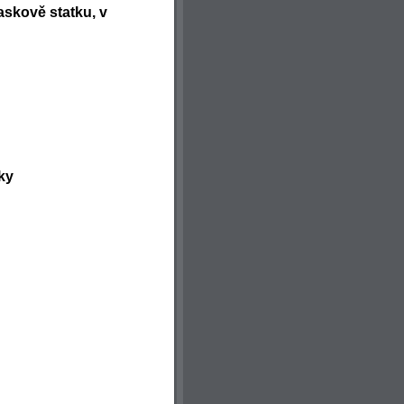
skově statku, v
ky