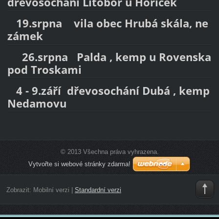
dřevosochání Litoboř u Hořiček
19.srpna vila obec Hrubá skála, ne
zámek
26.srpna Palda , kemp u Rovenska
pod Troskami
4 - 9.září dřevosochání Dubá , kemp
Nedamovu
© 2013 Všechna práva vyhrazena.
Vytvořte si webové stránky zdarma!
Zobrazit:
Mobilní verzi
|
Standardní verzi