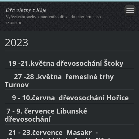
Dřevořezby z Ráje
Vyřezávám sochy z masivního dřeva do interiéru nebo
exteriéru
2023
19 -21.května dřevosochání Štoky
27 -28 .května řemeslné trhy
Turnov
9 - 10.června dřevosochání Hořice
7 - 9. července Libunské
dřevosochání
21 - 23.července Masakr -