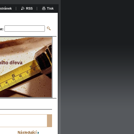
stránek
RSS
Tisk
at:
ího dřeva
Následující