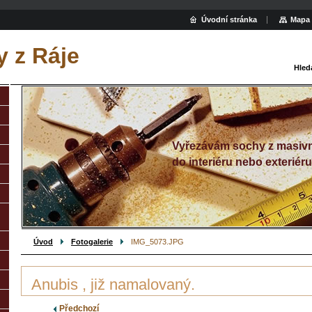
Úvodní stránka
Mapa 
 z Ráje
Hled
Vyřezávám sochy z masivn
do interiéru nebo exteriéru
Úvod
Fotogalerie
IMG_5073.JPG
Anubis , již namalovaný.
Předchozí