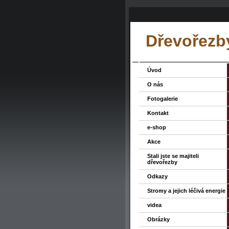
Dřevořezby
Úvod
O nás
Fotogalerie
Kontakt
e-shop
Akce
Stali jste se majiteli
dřevořezby
Odkazy
Stromy a jejich léčivá energie
videa
Obrázky