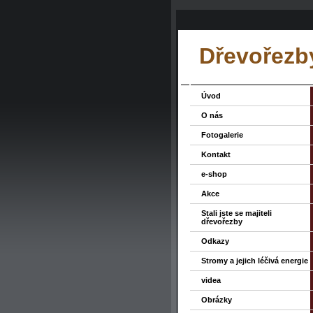
Dřevořezby
Úvod
O nás
Fotogalerie
Kontakt
e-shop
Akce
Stali jste se majiteli
dřevořezby
Odkazy
Stromy a jejich léčivá energie
videa
Obrázky