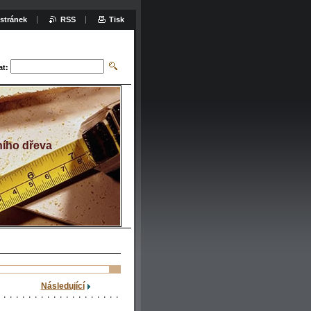
stránek
RSS
Tisk
at:
ího dřeva
Následující