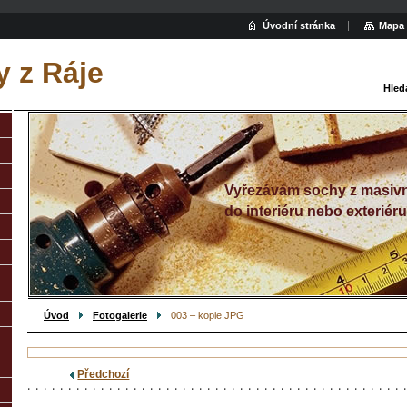
Úvodní stránka
Mapa 
 z Ráje
Hled
Vyřezávám sochy z masivn
do interiéru nebo exteriéru
Úvod
Fotogalerie
003 – kopie.JPG
Předchozí